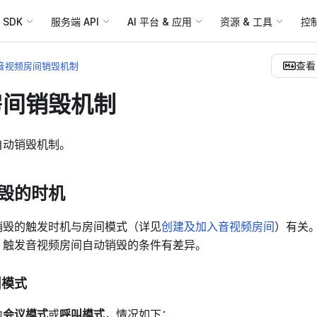
SDK
服务端 API
AI 平台 & 应用
资源 & 工具
控
查看 
音视频房间销毁机制
房间销毁机制
自动销毁机制。
毁的时机
销毁的触发时机与房间模式（详见
创建及加入音视频房间
）有关
，触发音视频房间自动销毁的条件有差异。
叫模式
为
会议模式
或
呼叫模式
，情况如下：