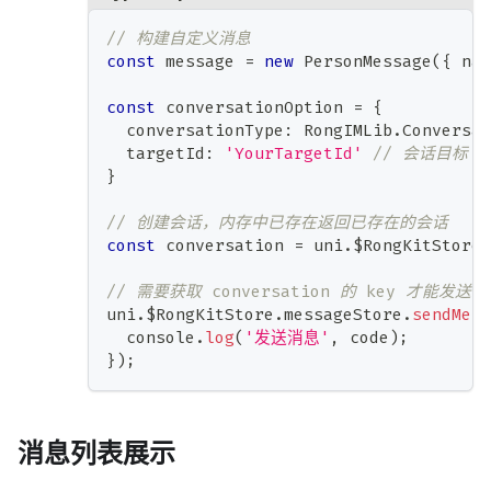
// 构建自定义消息
const
 message 
=
new
PersonMessage
(
{
 nam
const
 conversationOption 
=
{
  conversationType
:
 RongIMLib
.
Conversat
  targetId
:
'YourTargetId'
// 会话目标 I
}
// 创建会话，内存中已存在返回已存在的会话
const
 conversation 
=
 uni
.
$RongKitStore
.
// 需要获取 conversation 的 key 才能发送
uni
.
$RongKitStore
.
messageStore
.
sendMess
console
.
log
(
'发送消息'
,
 code
)
;
}
)
;
消息列表展示