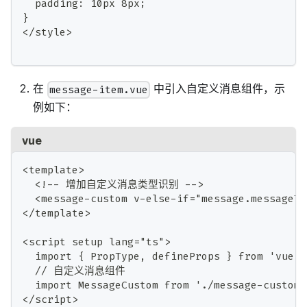
  padding: 10px 8px;
}
</style>
在
中引入自定义消息组件，示
message-item.vue
例如下：
vue
<template>
  <!-- 增加自定义消息类型识别 -->
  <message-custom v-else-if="message.messageTy
</template>
<script setup lang="ts">
  import { PropType, defineProps } from 'vue';
  // 自定义消息组件
  import MessageCustom from './message-c
</script>