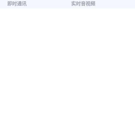
即时通讯
实时音视频
单聊
音视频通话
群聊
音视频会议
聊天室
云端录制
系统通知
超级群
推送 Plus
开发者服务
解决方案
知识库
兴趣社交
开发指南
互动游戏
服务条款
社交电商
SDK 隐私政策
在线教育
远程医疗
地产服务
出海