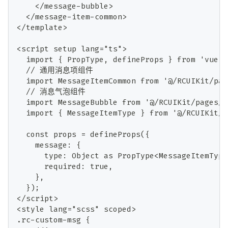
    </message-bubble>
  </message-item-common>
</template>
<script setup lang="ts">
  import { PropType, defineProps } from 'vue';
  // 通用消息项组件
  import MessageItemCommon from '@/RCUIKit/pag
  // 消息气泡组件
  import MessageBubble from '@/RCUIKit/pages/c
  import { MessageItemType } from '@/RCUIKit/p
  const props = defineProps({
    message: {
      type: Object as PropType<MessageItemType
      required: true,
    },
  });	
</script>
<style lang="scss" scoped>
.rc-custom-msg {