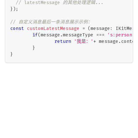
// latestMessage 的其他处理逻辑...
}
)
;
// 自定义消息最后一条消息展示示例：
const
customLatestMessage
=
(
message
:
 IKitMess
if
(
message
.
messageType 
===
's:person'
)
return
'我是：'
+
 message
.
conten
}
}