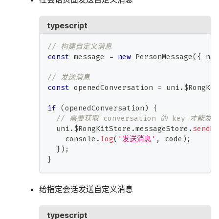
typescript
// 构建自定义消息
const
 message 
=
new
PersonMessage
(
{
 nam
// 发送消息
const
 openedConversation 
=
 uni
.
$RongKit
if
(
openedConversation
)
{
// 需要获取 conversation 的 key 才能
  uni
.
$RongKitStore
.
messageStore
.
sendMe
console
.
log
(
'发送消息'
,
 code
)
;
}
)
;
}
给指定会话发送自定义消息
typescript