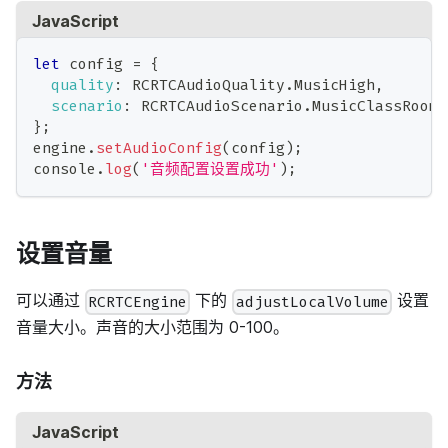
JavaScript
let
 config 
=
{
quality
:
RCRTCAudioQuality
.
MusicHigh
,
scenario
:
RCRTCAudioScenario
.
MusicClassRoom
,
}
;
engine
.
setAudioConfig
(
config
)
;
console
.
log
(
'音频配置设置成功'
)
;
设置音量
可以通过
下的
设置
RCRTCEngine
adjustLocalVolume
音量大小。声音的大小范围为 0-100。
方法
JavaScript