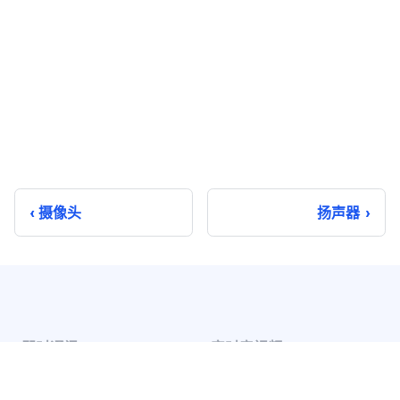
摄像头
扬声器
即时通讯
实时音视频
单聊
音视频通话