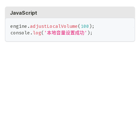
JavaScript
engine
.
adjustLocalVolume
(
100
)
;
console
.
log
(
'本地音量设置成功'
)
;