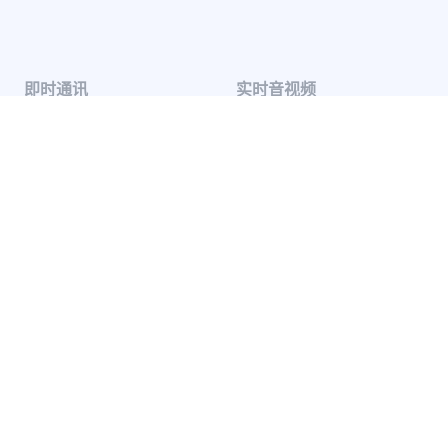
即时通讯
实时音视频
单聊
音视频通话
群聊
音视频会议
聊天室
云端录制
系统通知
超级群
推送 Plus
开发者服务
解决方案
知识库
兴趣社交
开发指南
互动游戏
服务条款
社交电商
SDK 隐私政策
在线教育