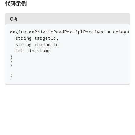
代码示例
C #
engine.onPrivateReadReceiptReceived = delegate
  string targetId,
  string channelId,
  int timestamp
)
{
}