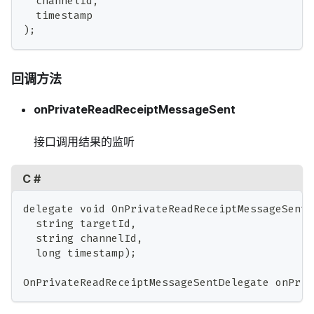
  channelId,
  timestamp
);
回调方法
onPrivateReadReceiptMessageSent
接口调用结果的监听
C #
delegate void OnPrivateReadReceiptMessageSentD
  string targetId,
  string channelId,
  long timestamp);
OnPrivateReadReceiptMessageSentDelegate onPriv