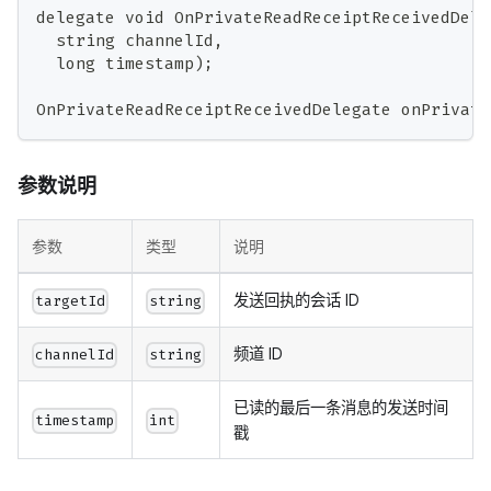
delegate void OnPrivateReadReceiptReceivedDele
  string channelId,
  long timestamp);
OnPrivateReadReceiptReceivedDelegate onPrivate
参数说明
参数
类型
说明
发送回执的会话 ID
targetId
string
频道 ID
channelId
string
已读的最后一条消息的发送时间
timestamp
int
戳