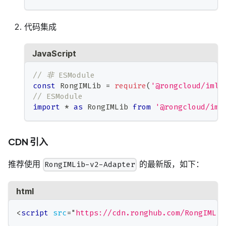
代码集成
JavaScript
// 非 ESModule
const
RongIMLib
=
require
(
'@rongcloud/imli
// ESModule
import
*
as
RongIMLib
from
'@rongcloud/iml
CDN 引入
推荐使用
的最新版，如下：
RongIMLib-v2-Adapter
html
<
script
src
=
"
https://cdn.ronghub.com/RongIMLib