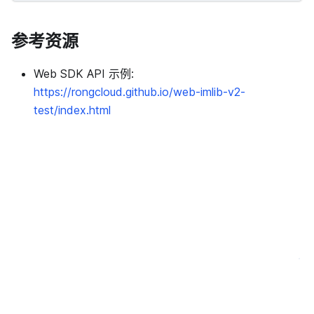
参考资源
Web SDK API 示例:
https://rongcloud.github.io/web-imlib-v2-
test/index.html