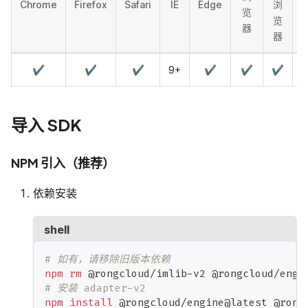
Chrome
Firefox
Safari
IE
Edge
浏
A
览
览
器
器
✔️
✔️
✔️
9+
✔️
✔️
✔️
导入 SDK
NPM 引入（推荐）
依赖安装
shell
# 如有，请移除旧版本依赖
npm
rm
 @rongcloud/imlib-v2 @rongcloud/engi
# 安装 adapter-v2
npm
install
 @rongcloud/engine@latest @rong