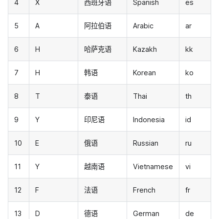
4
X
西班牙语
Spanish
es
5
A
阿拉伯语
Arabic
ar
6
H
哈萨克语
Kazakh
kk
7
H
韩语
Korean
ko
8
T
泰语
Thai
th
9
Y
印尼语
Indonesia
id
10
E
俄语
Russian
ru
11
Y
越南语
Vietnamese
vi
12
F
法语
French
fr
13
D
德语
German
de