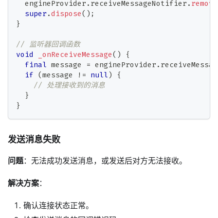
  engineProvider
.
receiveMessageNotifier
.
remove
super
.
dispose
(
)
;
}
// 监听器回调函数
void
_onReceiveMessage
(
)
{
final
 message 
=
 engineProvider
.
receiveMessag
if
(
message 
!=
null
)
{
// 处理接收到的消息
}
}
发送消息失败
问题
：无法成功发送消息，或发送后对方无法接收。
解决方案
：
确认连接状态正常。