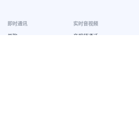
即时通讯
实时音视频
单聊
音视频通话
群聊
音视频会议
聊天室
云端录制
系统通知
超级群
推送 Plus
开发者服务
解决方案
知识库
兴趣社交
开发指南
互动游戏
服务条款
社交电商
SDK 隐私政策
在线教育
远程医疗