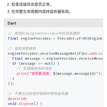
检查连接状态是否正常。
在完整生命周期内保持监听器有效。
Dart
// 使用RCKEngineProvider中的消息通知
final
 engineProvider 
=
Provider
.
of
<
RCKEnginePr
// 监听消息接收
engineProvider
.
receiveMessageNotifier
.
addListe
final
 message 
=
 engineProvider
.
receiveMessag
if
(
message 
!=
null
)
{
// 处理接收到的消息
print
(
"收到新消息：
${
message
.
messageId
}
"
)
;
}
}
)
;
// 不要忘记在组件销毁时移除监听器
@override
void
dispose
(
)
{