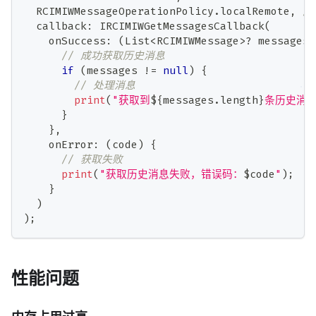
RCIMIWMessageOperationPolicy
.
localRemote
,
/
  callback
:
IRCIMIWGetMessagesCallback
(
    onSuccess
:
(
List
<
RCIMIWMessage
>
?
 messages
)
// 成功获取历史消息
if
(
messages 
!=
null
)
{
// 处理消息
print
(
"获取到
${
messages
.
length
}
条历史消息
}
}
,
    onError
:
(
code
)
{
// 获取失败
print
(
"获取历史消息失败，错误码：
$
code
"
)
;
}
)
)
;
性能问题