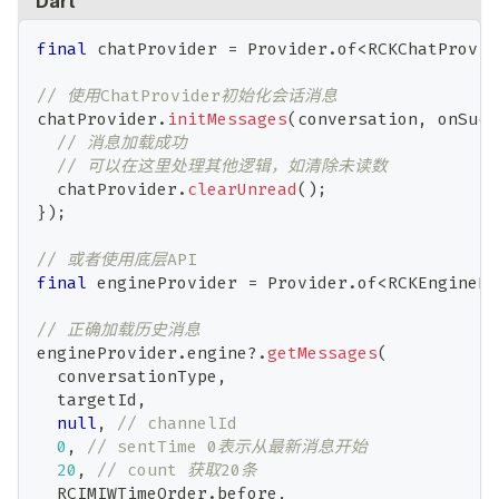
Dart
final
 chatProvider 
=
Provider
.
of
<
RCKChatProvid
// 使用ChatProvider初始化会话消息
chatProvider
.
initMessages
(
conversation
,
 onSucc
// 消息加载成功
// 可以在这里处理其他逻辑，如清除未读数
  chatProvider
.
clearUnread
(
)
;
}
)
;
// 或者使用底层API
final
 engineProvider 
=
Provider
.
of
<
RCKEnginePr
// 正确加载历史消息
engineProvider
.
engine
?
.
getMessages
(
  conversationType
,
  targetId
,
null
,
// channelId
0
,
// sentTime 0表示从最新消息开始
20
,
// count 获取20条
RCIMIWTimeOrder
.
before
,