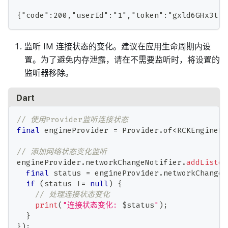
{"code":200,"userId":"1","token":"gxld6GHx3t1e
监听 IM 连接状态的变化。建议在应用生命周期内设
置。为了避免内存泄露，请在不需要监听时，将设置的
监听器移除。
Dart
// 使用Provider监听连接状态
final
 engineProvider 
=
Provider
.
of
<
RCKEnginePr
// 添加网络状态变化监听
engineProvider
.
networkChangeNotifier
.
addListen
final
 status 
=
 engineProvider
.
networkChangeN
if
(
status 
!=
null
)
{
// 处理连接状态变化
print
(
"连接状态变化: 
$
status
"
)
;
}
}
)
;