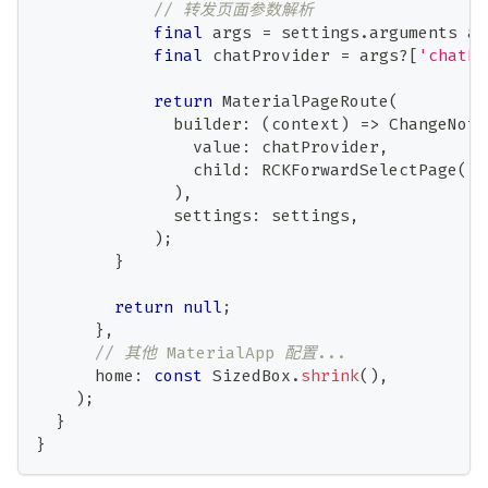
// 转发页面参数解析
final
 args 
=
 settings
.
arguments 
as
final
 chatProvider 
=
 args
?
[
'chatPr
return
MaterialPageRoute
(
              builder
:
(
context
)
=
>
ChangeNoti
                value
:
 chatProvider
,
                child
:
RCKForwardSelectPage
(
)
,
)
,
              settings
:
 settings
,
)
;
}
return
null
;
}
,
// 其他 MaterialApp 配置...
      home
:
const
SizedBox
.
shrink
(
)
,
)
;
}
}