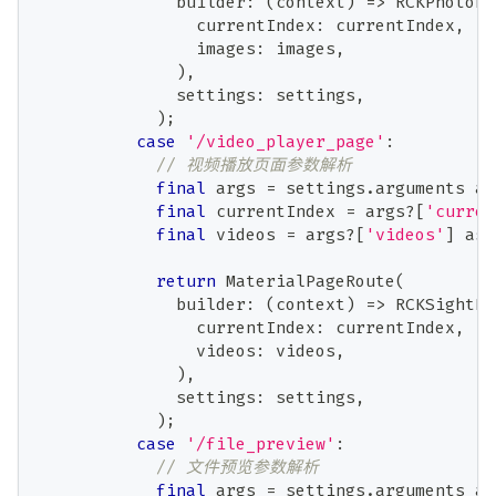
              builder
:
(
context
)
=
>
RCKPhotoPr
                currentIndex
:
 currentIndex
,
                images
:
 images
,
)
,
              settings
:
 settings
,
)
;
case
'/video_player_page'
:
// 视频播放页面参数解析
final
 args 
=
 settings
.
arguments 
as
final
 currentIndex 
=
 args
?
[
'curren
final
 videos 
=
 args
?
[
'videos'
]
as
return
MaterialPageRoute
(
              builder
:
(
context
)
=
>
RCKSightPl
                currentIndex
:
 currentIndex
,
                videos
:
 videos
,
)
,
              settings
:
 settings
,
)
;
case
'/file_preview'
:
// 文件预览参数解析
final
 args 
=
 settings
.
arguments 
as