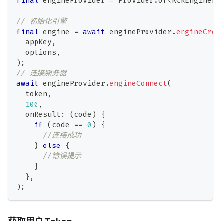
final
 engineProvider 
=
Provider
.
of
<
RCKEnginePr
// 初始化引擎
final
 engine 
=
await
 engineProvider
.
engineCrea
  appKey
,
  options
,
)
;
// 连接服务器
await
 engineProvider
.
engineConnect
(
  token
,
100
,
  onResult
:
(
code
)
{
if
(
code 
==
0
)
{
//连接成功
}
else
{
//错误提示
}
}
,
)
;
获取用户 Token