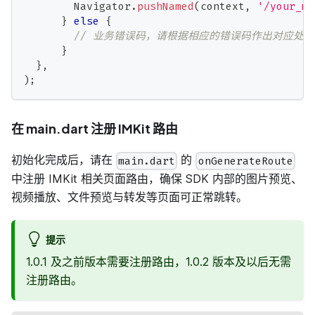
Navigator
.
pushNamed
(
context
,
'/your_ma
}
else
{
// 业务错误码，请根据相应的错误码作出对应处理
}
}
,
)
;
在 main.dart 注册 IMKit 路由
初始化完成后，请在
的
main.dart
onGenerateRoute
中注册 IMKit 相关页面路由，确保 SDK 内部的图片预览、
视频播放、文件预览与转发等页面可正常跳转。
提示
1.0.1 及之前版本需要注册路由，1.0.2 版本及以后无需
注册路由。