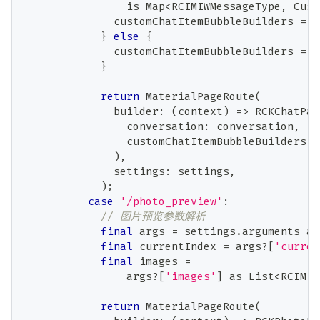
is
Map
<
RCIMIWMessageType
,
Cust
              customChatItemBubbleBuilders 
=
 r
}
else
{
              customChatItemBubbleBuilders 
=
n
}
return
MaterialPageRoute
(
              builder
:
(
context
)
=
>
RCKChatPag
                conversation
:
 conversation
,
                customChatItemBubbleBuilders
:
 
)
,
              settings
:
 settings
,
)
;
case
'/photo_preview'
:
// 图片预览参数解析
final
 args 
=
 settings
.
arguments 
as
final
 currentIndex 
=
 args
?
[
'curren
final
 images 
=
                args
?
[
'images'
]
as
List
<
RCIMIW
return
MaterialPageRoute
(