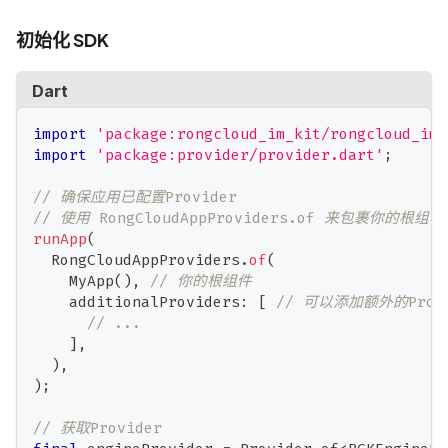
初始化 SDK
Dart
import
'package:rongcloud_im_kit/rongcloud_im_
import
'package:provider/provider.dart'
;
// 确保应用已配置Provider
// 使用 RongCloudAppProviders.of 来包裹你的根组件
runApp
(
RongCloudAppProviders
.
of
(
MyApp
(
)
,
// 你的根组件
    additionalProviders
:
[
// 可以添加额外的Provi
// ...
]
,
)
,
)
;
// 获取Provider