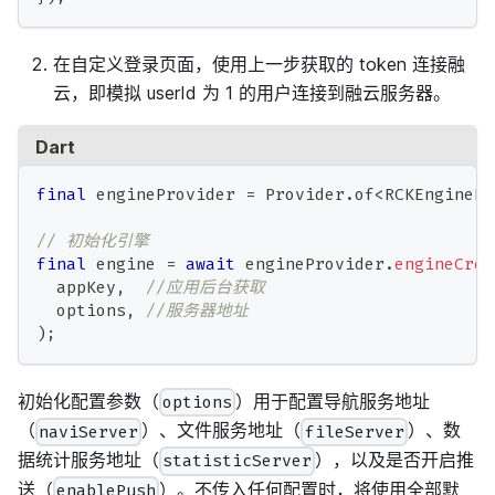
在自定义登录页面，使用上一步获取的 token 连接融
云，即模拟 userId 为 1 的用户连接到融云服务器。
Dart
final
 engineProvider 
=
Provider
.
of
<
RCKEnginePr
// 初始化引擎
final
 engine 
=
await
 engineProvider
.
engineCrea
  appKey
,
//应用后台获取
  options
,
//服务器地址
)
;
初始化配置参数（
）用于配置导航服务地址
options
（
）、文件服务地址（
）、数
naviServer
fileServer
据统计服务地址（
），以及是否开启推
statisticServer
送（
）。不传入任何配置时，将使用全部默
enablePush