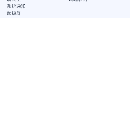
系统通知
超级群
推送 Plus
开发者服务
解决方案
知识库
兴趣社交
开发指南
互动游戏
服务条款
社交电商
SDK 隐私政策
在线教育
远程医疗
地产服务
出海
关于融云
公司简介