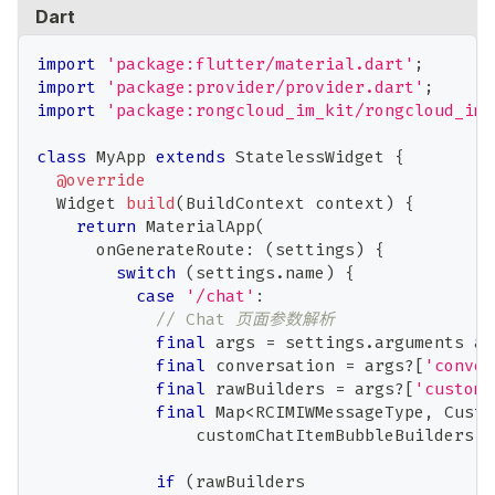
Dart
import
'package:flutter/material.dart'
;
import
'package:provider/provider.dart'
;
import
'package:rongcloud_im_kit/rongcloud_im_
class
MyApp
extends
StatelessWidget
{
@override
Widget
build
(
BuildContext
 context
)
{
return
MaterialApp
(
      onGenerateRoute
:
(
settings
)
{
switch
(
settings
.
name
)
{
case
'/chat'
:
// Chat 页面参数解析
final
 args 
=
 settings
.
arguments 
as
final
 conversation 
=
 args
?
[
'conver
final
 rawBuilders 
=
 args
?
[
'customC
final
Map
<
RCIMIWMessageType
,
Custo
                customChatItemBubbleBuilders
;
if
(
rawBuilders