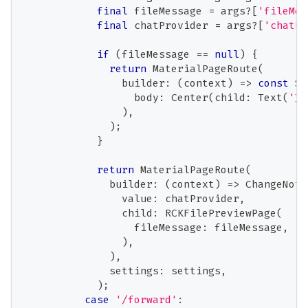
final
 fileMessage 
=
 args
?
[
'fileMes
final
 chatProvider 
=
 args
?
[
'chatPr
if
(
fileMessage 
==
null
)
{
return
MaterialPageRoute
(
                builder
:
(
context
)
=
>
const
Sc
                  body
:
Center
(
child
:
Text
(
'文
)
,
)
;
}
return
MaterialPageRoute
(
              builder
:
(
context
)
=
>
ChangeNoti
                value
:
 chatProvider
,
                child
:
RCKFilePreviewPage
(
                  fileMessage
:
 fileMessage
,
)
,
)
,
              settings
:
 settings
,
)
;
case
'/forward'
: