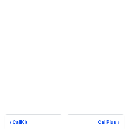
CallKit
CallPlus