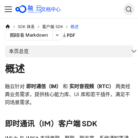
文档中心
SDK 体系
客户端 SDK
概述
查看 Markdown
PDF
本页总览
概述
融云针对
即时通信（IM）
和
实时音视频（RTC）
两类经
典业务需求，提供核心能力库、UI 库和若干插件，满足不
同场景需求。
即时通讯（IM）客户端 SDK
IMLib 与 IMKit 支持单聊、群聊、聊天室、系统通知等通