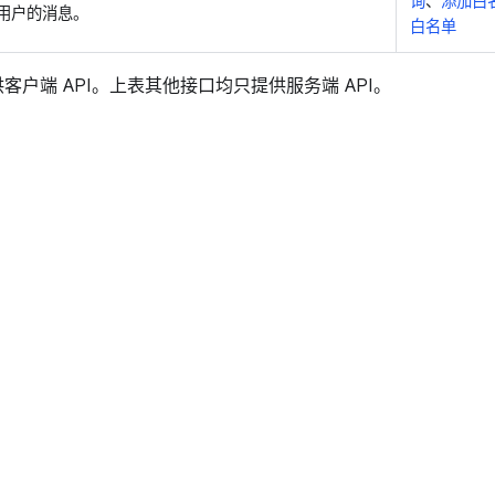
询
、
添加白
用户的消息。
白名单
客户端 API。上表其他接口均只提供服务端 API。