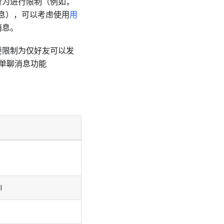
行为进行限制（例如，
息），可以考虑使用
用
消息。
要限制为仅好友可以发
单聊消息功能
I