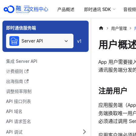
文档中心
产品概述
即时通讯 SDK
音视频 
即时通信服务端
用户管理
Server API
用户概
v1
集成 Server API
App 用户需要
通讯服务端分发的有
计费细则
出海指南
注册用户
调整频率限制
API 接口列表
应用服务端（App
API 域名
务端换取唯一用户
必须通过调用 Serv
API 请求签名
API 调试
应用客户端必须持