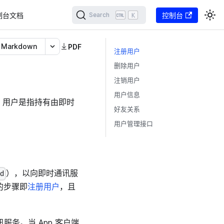
制台文档
K
控制台
Search
Markdown
PDF
注册用户
删除用户
注销用户
用户信息
，用户是指持有由即时
好友关系
用户管理接口
），以向即时通讯服
Id
 的步骤即
注册用户
，且
服务。当 App 客户端