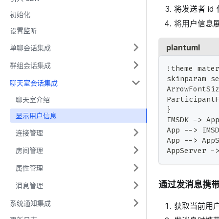
将发送者 id
初始化
将用户信息
设置监听
plantuml
单聊会话集成
群组会话集成
!theme mate
skinparam s
聊天室会话集成
ArrowFontSi
Participant
聊天室介绍
}
显示用户信息
IMSDK -> 
App --> I
连接管理
App --> Ap
AppServer
房间管理
属性管理
通过发消息携
消息管理
系统通知集成
获取当前用户