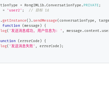
ationType 
=
RongIMLib
.
ConversationType
.
PRIVATE
;
d 
=
'user2'
;
// 目标 Id
t
.
getInstance
(
)
.
sendMessage
(
conversationType
,
 targ
:
function
(
message
)
{
.
log
(
'发送消息成功, 用户信息为: '
,
 message
.
content
.
use
function
(
errorCode
)
{
.
log
(
'发送消息失败'
,
 errorCode
)
;