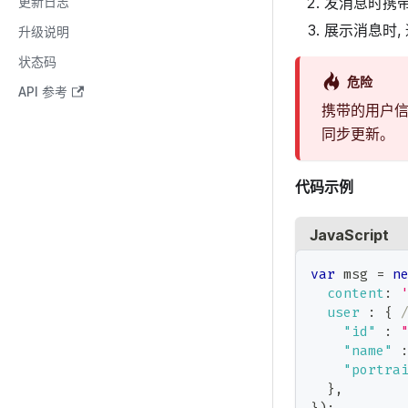
发消息时携
更新日志
展示消息时,
升级说明
状态码
危险
API 参考
携带的用户
同步更新。
代码示例
JavaScript
var
 msg 
=
n
content
:
user
:
{
"id"
:
"name"
"portra
}
,
}
)
;