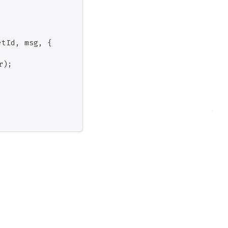
etId
,
 msg
,
{
r
)
;