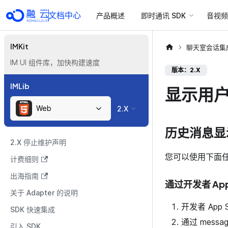
文档中心
产品概述
即时通讯 SDK
音视频 
IMKit
聊天室会话集
IM UI 组件库，加快构建速度
版本：2.X
IMLib
显示用
Web
2.X
历史消息显
2.X 停止维护声明
您可以使用下面
计费细则
出海指南
通过开发者 App
关于 Adapter 的说明
开发者 App
SDK 快速集成
通过 messag
引入 SDK