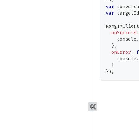
var
 convers
var
 targetI
RongIMClien
onSuccess
console
}
,
onError
:
console
}
}
)
;