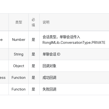
必
类型
说明
填
会话类型，单聊会话传入
pe
Number
是
RongIMLib.ConversationType.PRIVATE
String
是
单聊会话 ID
Object
是
回调对象
cess
Function
是
成功回调
Function
是
失败回调