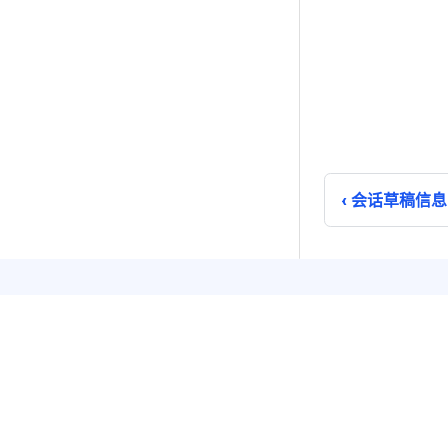
会话草稿信息
即时通讯
实时音
单聊
音视频
群聊
音视频
聊天室
云端录