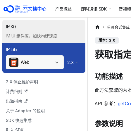
文档中心
产品概述
即时通讯 SDK
音视频 
IMKit
单聊会话集成
IM UI 组件库，加快构建速度
版本：2.X
IMLib
获取指
Web
2.X
功能描述
2.X 停止维护声明
此方法获取的为
计费细则
出海指南
API 参考：
getCo
关于 Adapter 的说明
SDK 快速集成
参数说明
引入 SDK