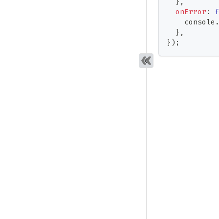
}
,
onError
:
console
}
,
}
)
;