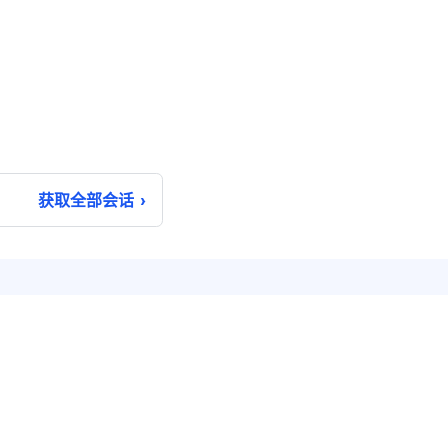
获取全部会话
解决方案
关于融云
兴趣社交
公司简介
互动游戏
公司动态
社交电商
合作伙伴