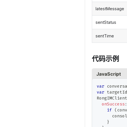
latestMessage
sentStatus
sentTime
代码示例
JavaScript
var
 convers
var
 targetI
RongIMClien
onSuccess
if
(
con
conso
}