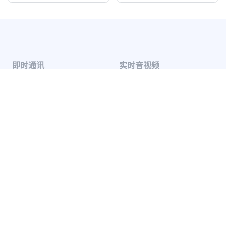
即时通讯
实时音视频
单聊
音视频通话
群聊
音视频会议
聊天室
云端录制
系统通知
超级群
推送 Plus
开发者服务
解决方案
知识库
兴趣社交
开发指南
互动游戏