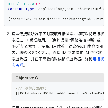
HTTP/1.1
200
OK
Content-Type
:
application/json; charset=utf-8
{"code":200,"userId":"1","token":"gxld6GHx3t1e
设置连接监听器来实时获取连接状态。您可以将连接状
态通过 UI 反馈给用户（例如提示 “网络连接中断” 或
“已重新连接”），提高用户体验。建议在应用生命周期
内，初始化 SDK 之后，连接 IM 之前设置 IM 连接状
态监听器，并在不需要的时候移除监听器。详见
连接状
态监听
。
Objective C
/// 添加代理委托
[
[
RCIM sharedRCIM
]
 addConnectionStatusDele
调用 connectWithToken 方法，将 userId 为 1 的用户