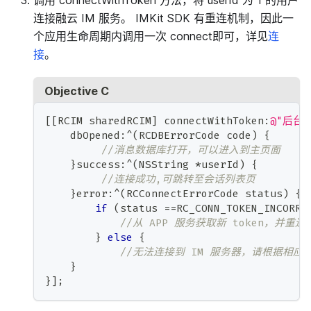
连接融云 IM 服务。 IMKit SDK 有重连机制，因此一
个应用生命周期内调用一次 connect即可，详见
连
接
。
Objective C
[
[
RCIM sharedRCIM
]
 connectWithToken
:
@"后台获
    dbOpened
:
^
(
RCDBErrorCode code
)
{
//消息数据库打开，可以进入到主页面
}
success
:
^
(
NSString 
*
userId
)
{
//连接成功,可跳转至会话列表页
}
error
:
^
(
RCConnectErrorCode status
)
{
if
(
status 
==
RC_CONN_TOKEN_INCORRE
//从 APP 服务获取新 token，并重连
}
else
{
//无法连接到 IM 服务器，请根据相
}
}
]
;