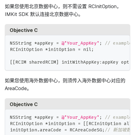
如果您使用北京数据中心，则不需设置 RCInitOption，
IMKit SDK 默认连接北京数据中心。
Objective C
NSString 
*
appKey 
=
@"Your_AppKey"
;
// example:
RCInitOption 
*
initOption 
=
 nil
;
[
[
RCIM sharedRCIM
]
 initWithAppKey
:
appKey optio
如果您使用海外数据中心，则须传入海外数据中心对应的
AreaCode。
Objective C
NSString 
*
appKey 
=
@"Your_AppKey"
;
// example:
RCInitOption 
*
initOption 
=
[
[
RCInitOption allo
initOption
.
areaCode 
=
 RCAreaCodeSG
;
// 新加坡数