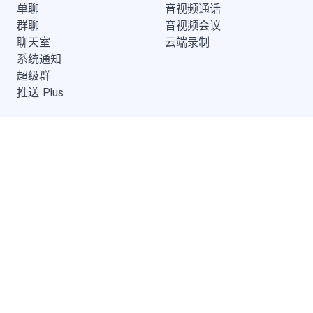
单聊
音视频通话
群聊
音视频会议
聊天室
云端录制
系统通知
超级群
推送 Plus
开发者服务
解决方案
知识库
兴趣社交
开发指南
互动游戏
服务条款
社交电商
SDK 隐私政策
在线教育
远程医疗
地产服务
出海