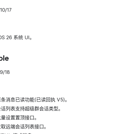
0/17
iOS 26 系统 UI。
ble
/18
加逐条消息已读功能(已读回执 V5)。
优化会话列表支持超级群会话类型。
增批量设置置顶接口。
新增拉取远端会话列表接口。