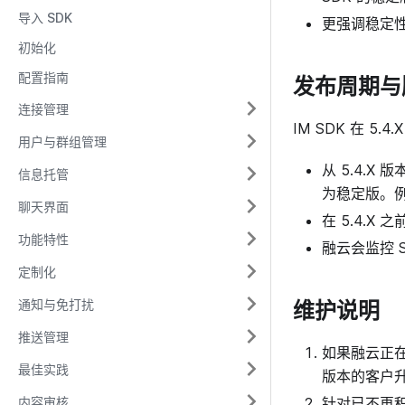
导入 SDK
更强调稳定
初始化
配置指南
发布周期与
连接管理
IM SDK 在 
用户与群组管理
从 5.4.
信息托管
为稳定版。例如
聊天界面
在 5.4.
功能特性
融云会监控 
定制化
维护说明
通知与免打扰
推送管理
如果融云正在积
最佳实践
版本的客户升
内容审核
针对已不再积