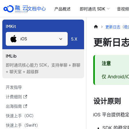
文档中心
产品概述
即时通讯 SDK
音视频 
IMKit
更新日志（稳
iOS
更新日
5.X
IMLib
注意
即时通讯核心能力 SDK，支持单聊 + 群聊
+ 聊天室 + 超级群
仅 Androi
开发指导
计费细则
设计原则
出海指南
iOS 平台提供稳定版 
快速上手（OC）
快速上手（Swift）
SDK 的稳