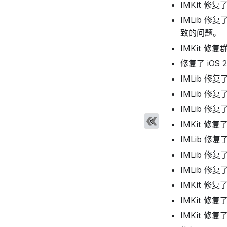
IMKit 
IMLib 修复
致的问题。
IMKit 
修复了 iO
IMLib 
IMLib 修
IMLib 修
IMKit 修
IMLib 修
IMLib 
IMLib 
IMKit 
IMKit 
IMKit 