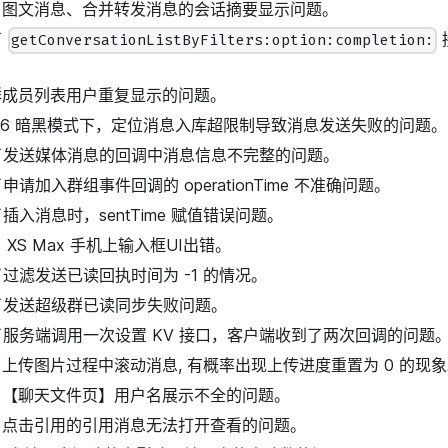
修复了图文消息、合并转发消息的会话摘要显示问题。
了
getConversationListByFilters:option:completion:
修复群成员列表用户重复显示的问题。
S 26 暗黑模式下，定位消息入库超限制导致消息发送失败的问题。
修复了发送媒体消息的回调中消息信息不完整的问题。
复了申请加入群组事件回调的 operationTime 不准确问题。
复了插入消息时，sentTime 赋值错误问题。
复了 XS Max 手机上输入框UI出错。
复了过滤发送已读回执时间为 -1 的情况。
修复了发送超级群已读同步失败问题。
修复了服务端调用一次设置 KV 接口，客户端收到了两次回调的问题
修复了上传图片过程中滚动消息, 有概率出现上传进度重置为 0 的现
修复了【聊天文件页】用户名展示不全的问题。
修复了点击引用的引用消息无法打开查看的问题。