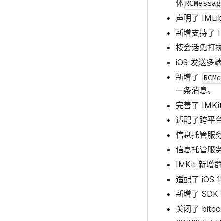
体
RCMessag
声明了 IML
新增支持了 
按会话免打
iOS 发送
新增了
RCM
一条消息。
完善了 IMK
适配了跨平
信息托管服
信息托管服
IMKit 
适配了 iOS 
新增了 SD
关闭了 bitc