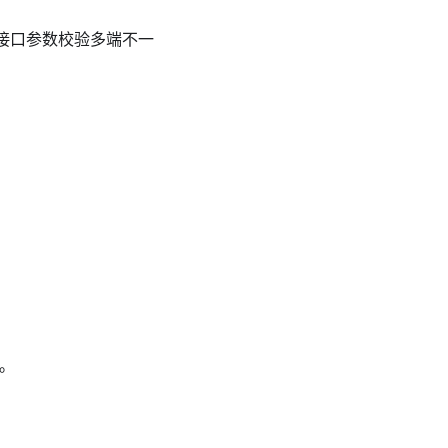
接口参数校验多端不一
。
象。