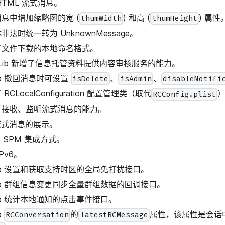
 HTML 流式消息。
片消息中增加缩略图的宽 (
) 和高 (
) 属性
thumWidth
thumHeight
体非法时统一转为 UnknownMessage。
优化了文件下载的本地命名格式。
 IMLib 新增了信息托管资料提供内容审核服务的能力。
ib 撤回消息时可设置
、
、
isDelete
isAdmin
disableNotifi
 RCLocalConfiguration 配置管理类（取代
RCConfig.plist
支持了接收、监听流式消息的能力。
持流式消息的展示。
增了 SPM 集成方式。
IPv6。
Lib 设置和获取支持时区的全局免打扰接口。
Lib 群组信息变更同步全量群组数据的回调接口。
Lib 统计本地通知的点击事件接口。
b
的
属性，该属性是会话
RCConversation
latestRCMessage