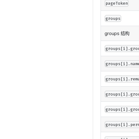
pageToken
groups
groups 结构
groups[i].gro
groups[i].nam
groups[i].rem
groups[i].gro
groups[i].gro
groups[i].per