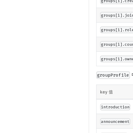
groups[i].cre
groups[i].joi
groups[i].rol
groups[i].cou
groups[i].own
groupProfile
key 值
introduction
announcement