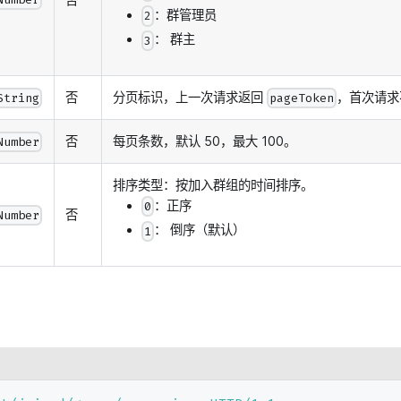
：群管理员
2
： 群主
3
否
分页标识，上一次请求返回
，首次请求
String
pageToken
否
每页条数，默认 50，最大 100。
Number
排序类型：按加入群组的时间排序。
：正序
0
否
Number
： 倒序（默认）
1