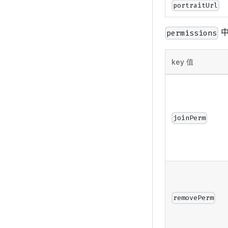
portraitUrl
中
permissions
key 值
joinPerm
removePerm