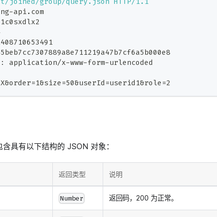
st/joined/group/query.json
HTTP/1.1
ong-api.com
d1c0sxdlx2
4
1408710653491
45beb7cc7307889a8e711219a47b7cf6a5b000e8
e
:
application/x-www-form-urlencoded
XX&order=1&size=50&userId=userid1&role=2
包含具有以下结构的 JSON 对象：
返回类型
说明
返回码，200 为正常。
Number