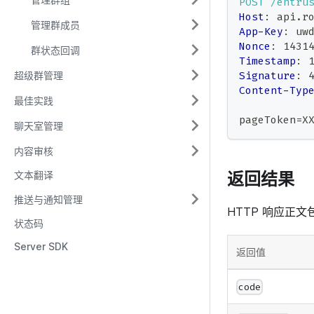
POST
/entru
Host
:
api.r
管理群成员
App-Key
:
uw
Nonce
:
1431
群状态回调
Timestamp
:
Signature
:
超级群管理
Content-Typ
最佳实践
pageToken=X
聊天室管理
内容审核
返回结果
文本翻译
推送与通知管理
HTTP 响应正文
状态码
Server SDK
返回值
code