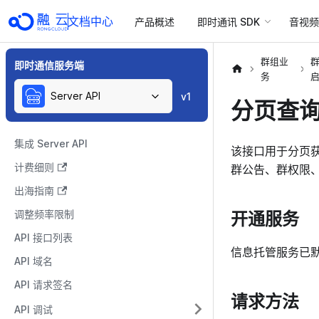
文档中心
产品概述
即时通讯 SDK
音视频 
群组业
即时通信服务端
务
Server API
v1
分页查
集成 Server API
该接口用于分页获
计费细则
群公告、群权限
出海指南
开通服务
调整频率限制
API 接口列表
信息托管服务已
API 域名
API 请求签名
请求方法
API 调试