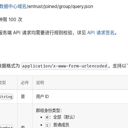
数据中心域名
/entrust/joined/group/query.json
限 100 次
服务端 API 请求均需要进行规则校验，详见
API 请求签名
。
文数据格式为
，支持以下
application/x-www-form-urlencoded
类型
必传
说明
是
用户 ID
String
群组身份类型：
：全部（默认）
0
：普通成员
1
否
Number