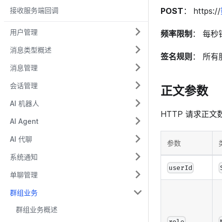
接收服务端回调
POST
： https://
用户管理
频率限制
： 每秒钟
消息类型概述
签名规则
： 所有
消息管理
会话管理
正文参数
AI 机器人
HTTP 请求正
AI Agent
AI 代聊
参数
系统通知
userId
单聊管理
群组业务
群组业务概述
role