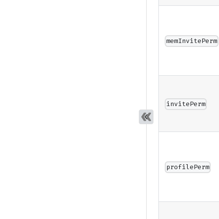
memInvitePerm
invitePerm
profilePerm