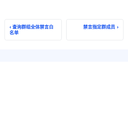
查询群组全体禁言白
禁言指定群成员
名单
即时通讯
实时音视频
单聊
音视频通话
群聊
音视频会议
聊天室
云端录制
系统通知
超级群
推送 Plus