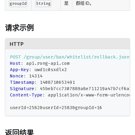
是
群组 ID。
groupId
String
请求示例
HTTP
POST
/group/user/ban/whitelist/rollback.json
H
Host
:
api.rong-api.com
App-Key
:
uwd1c0sxdlx2
Nonce
:
14314
Timestamp
:
1408710653491
Signature
:
45beb7cc7307889a8e711219a47b7cf6a5b
Content-Type
:
application/x-www-form-urlencode
userId=2582&userId=2583&groupId=16
返回结果