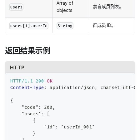
Array of
禁言成员列表。
users
objects
群成员 ID。
users[i].userId
String
返回结果示例
HTTP
HTTP/1.1
200
OK
Content-Type
:
application/json; charset=utf-8
{
    "code": 200,
    "users": [
        {
            "id": "userId_001"
        }