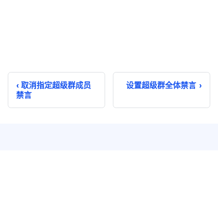
取消指定超级群成员
设置超级群全体禁言
禁言
即时通讯
实时音视频
单聊
音视频通话
群聊
音视频会议
聊天室
云端录制