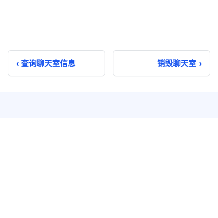
查询聊天室信息
销毁聊天室
即时通讯
实时音视频
单聊
音视频通话
群聊
音视频会议
聊天室
云端录制
系统通知
超级群
推送 Plus