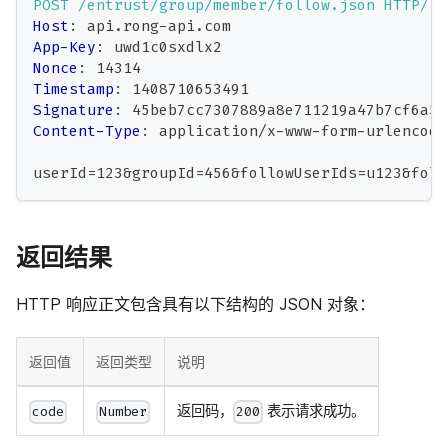
POST
/entrust/group/member/follow.json
HTTP/1.
Host
:
api.rong-api.com
App-Key
:
uwd1c0sxdlx2
Nonce
:
14314
Timestamp
:
1408710653491
Signature
:
45beb7cc7307889a8e711219a47b7cf6a5b
Content-Type
:
application/x-www-form-urlencode
userId=123&groupId=456&followUserIds=u123&foll
返回结果
HTTP 响应正文包含具有以下结构的 JSON 对象：
返回值
返回类型
说明
返回码，
表示请求成功。
code
Number
200