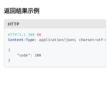
返回结果示例
HTTP
HTTP/1.1
200
OK
Content-Type
:
application/json; charset=utf-8
{
    "code": 200
}