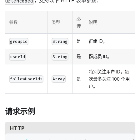
，支持以下 HTTP 表单参数：
urlencoded
必
参数
类型
说明
传
是
群组 ID。
groupId
String
是
群成员 ID。
userId
String
特别关注用户 ID，每
是
次最多关注 100 个用
followUserIds
Array
户。
请求示例
HTTP