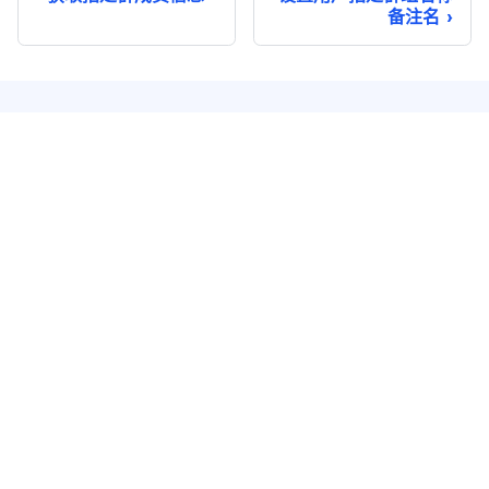
备注名
即时通讯
实时音视频
单聊
音视频通话
群聊
音视频会议
聊天室
云端录制
系统通知
超级群
推送 Plus
开发者服务
解决方案
知识库
兴趣社交