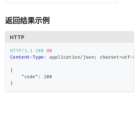
返回结果示例
HTTP
HTTP/1.1
200
OK
Content-Type
:
application/json; charset=utf-8
{
    "code": 200
}