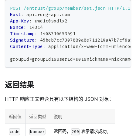
POST
/entrust/group/member/set.json
HTTP/1.1
Host
:
api.rong-api.com
App-Key
:
uwd1c0sxdlx2
Nonce
:
14314
Timestamp
:
1408710653491
Signature
:
45beb7cc7307889a8e711219a47b7cf6a5b
Content-Type
:
application/x-www-form-urlencode
groupId=groupId1&userId=u01&nickname=nickname1
返回结果
HTTP 响应正文包含具有以下结构的 JSON 对象：
返回值
返回类型
说明
返回码，
表示请求成功。
code
Number
200