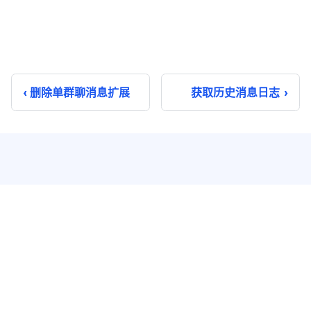
删除单群聊消息扩展
获取历史消息日志
即时通讯
实时音视频
单聊
音视频通话
群聊
音视频会议
聊天室
云端录制
系统通知
超级群
推送 Plus