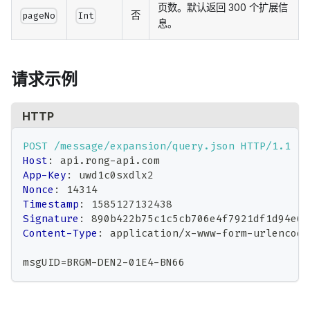
页数。默认返回 300 个扩展信
否
pageNo
Int
息。
请求示例
HTTP
POST
/message/expansion/query.json
HTTP/1.1
Host
:
api.rong-api.com
App-Key
:
uwd1c0sxdlx2
Nonce
:
14314
Timestamp
:
1585127132438
Signature
:
890b422b75c1c5cb706e4f7921df1d94e69
Content-Type
:
application/x-www-form-urlencode
msgUID=BRGM-DEN2-01E4-BN66