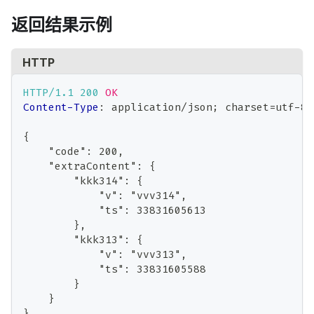
返回结果示例
HTTP
HTTP/1.1
200
OK
Content-Type
:
application/json; charset=utf-8
{
    "code": 200,
    "extraContent": {
        "kkk314": {
            "v": "vvv314",
            "ts": 33831605613
        },
        "kkk313": {
            "v": "vvv313",
            "ts": 33831605588
        }
    }
}