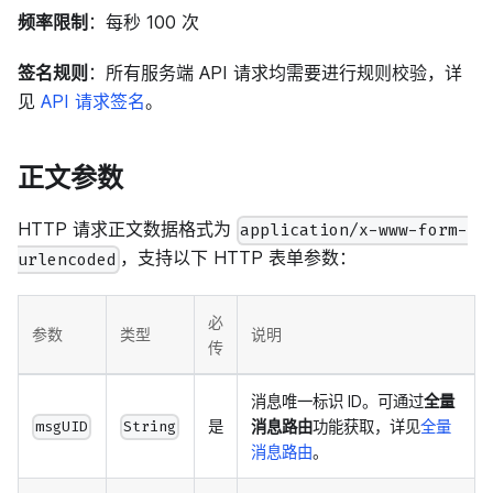
频率限制
：每秒 100 次
签名规则
：所有服务端 API 请求均需要进行规则校验，详
见
API 请求签名
。
正文参数
HTTP 请求正文数据格式为
application/x-www-form-
，支持以下 HTTP 表单参数：
urlencoded
必
参数
类型
说明
传
消息唯一标识 ID。可通过
全量
是
消息路由
功能获取，详见
全量
msgUID
String
消息路由
。