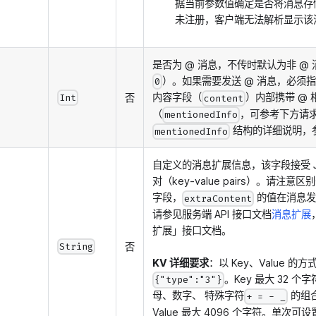
据当前参数值确定是否将消息存
未注册，客户端无法解析显示该
是否为 @ 消息，不传时默认为非 @
）。如果需要发送 @ 消息，必须
0
内容字段（
）内部携带 @ 
否
Int
content
（
，可参考下方请
mentionedInfo
结构的详细说明，
mentionedInfo
自定义的消息扩展信息，该字段接受 J
对（key-value pairs）。请注
字段，
的值在消息发
extraContent
请参见服务端 API 接口文档
消息扩展
扩展」接口文档。
否
String
KV 详细要求
：以 Key、Value 
。Key 最大 32 
{"type":"3"}
母、数字、 特殊字符
的组
+ = - _
Value 最大 4096 个字符。单次可设置