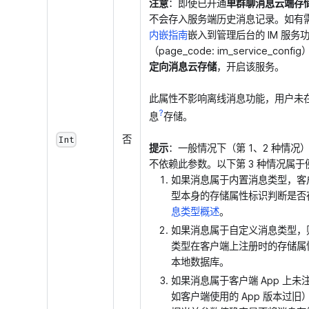
注意
：即使已开通
单群聊消息云端存
不会存入服务端历史消息记录。如有
内嵌指南
嵌入到管理后台的 IM 服务
（page_code: im_service_con
定向消息云存储
，开启该服务。
此属性不影响离线消息功能，用户未
?
息
存储。
否
Int
提示
：一般情况下（第 1、2 种情
不依赖此参数。以下第 3 种情况属于
如果消息属于内置消息类型，客户
型本身的存储属性标识判断是否
息类型概述
。
如果消息属于自定义消息类型，则
类型在客户端上注册时的存储属
本地数据库。
如果消息属于客户端 App 上
如客户端使用的 App 版本过旧）