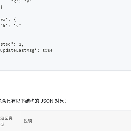
     "k": "v"
 }
tra": {
 "k": "v"
isted": 1,
eUpdateLastMsg": true
包含具有以下结构的 JSON 对象：
返回类
说明
型