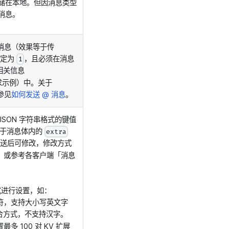
储在本地。但因消息类型
消息。
 消息（效果等于传
指定为
，且必须在消息
1
相关信息
求示例）中。关于
参见
如何发送 @ 消息
。
SON 字符串格式的键值
意区别于消息体内的
extra
送后可修改，修改方式
，或参考各客户端「消息
的方式进行设置，如：
个字符，支持大小写英文字
合方式，不支持汉字。
最多 100 对 KV 扩展