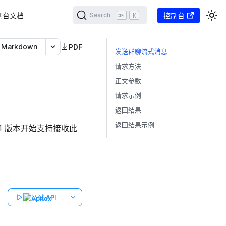
制台文档
K
控制台
Search
Markdown
PDF
发送群聊流式消息
请求方法
正文参数
请求示例
返回结果
返回结果示例
1 版本开始支持接收此
调试 API