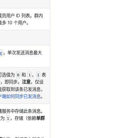
用户 ID 列表。群内
 10 个用户。
。
，单次发送消息最大
g
可选值为
和
，
表
0
1
1
，即同步。
注意
，仅设
能获取到该条已发消息，
户端如何同步已发消息
。
储服务中存储此条消息。
值为
，存储（依赖
单群
1