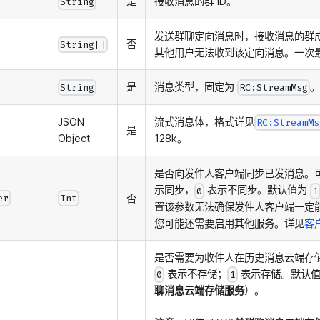
是
接收消息的群 ID。
String
发送群聊定向消息时，接收消息的群成员
否
String[]
其他用户无法收到该定向消息。一次最多
是
消息类型，固定为
String
RC:StreamMsg
JSON
流式消息体，格式详见
RC:StreamMs
是
Object
128k。
是否向发件人客户端同步已发消息。
示同步，
表示不同步。默认值为
0
1
否
er
Int
置该参数无法确保发件人客户端一定
您可能还需要启用其他服务。详见
客
是否需要为收件人在历史消息云端存
表示不存储；
表示存储。默认
0
1
聊消息云端存储服务
）。