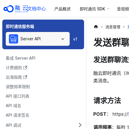
文档中心
产品概述
即时通讯 SDK
音视频 
即时通信服务端
消息管理
Server API
发送群
v1
发送群聊流
集成 Server API
计费细则
融云即时通讯（I
出海指南
类消息。
调整频率限制
API 接口列表
请求方法
API 域名
POST
： https://
API 请求签名
API 调试
调用频率
：每秒 1