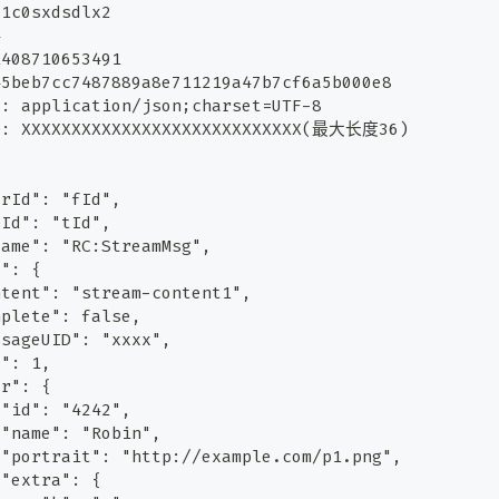
d1c0sxdsdlx2
4
1408710653491
45beb7cc7487889a8e711219a47b7cf6a5b000e8
e
:
application/json;charset=UTF-8
D
:
XXXXXXXXXXXXXXXXXXXXXXXXXXXX(最大长度36)
erId": "fId",
pId": "tId",
Name": "RC:StreamMsg",
t": {
ntent": "stream-content1",
mplete": false,
ssageUID": "xxxx",
q": 1,
er": {
 "id": "4242",
 "name": "Robin",
 "portrait": "http://example.com/p1.png",
 "extra": {