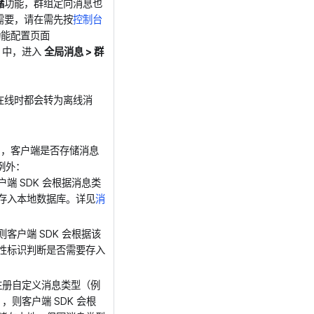
储
功能，群组定向消息也
需要，请在需先按
控制台
功能配置页面
fig）中，进入
全局消息 > 群
在线时都会转为离线消
况），客户端是否存储消息
例外：
端 SDK 会根据消息类
存入本地数据库。详见
消
客户端 SDK 会根据该
性标识判断是否需要存入
未注册自定义消息类型（例
，则客户端 SDK 会根