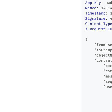
App-Key
:
uw
Nonce
:
1431
Timestamp
:
Signature
:
Content-Typ
X-Request-I
{
    "fromUs
    "toGrou
    "object
    "conten
        "co
        "co
        "me
        "se
        "us
           
           
           
           