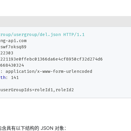
group/usergroup/del.json
HTTP/1.1
ong-api.com
8swf7oksq89
222303
6221193e0ffebc01366da6e4cf8950cf32d274d6
1668430324
e
:
application/x-www-form-urlencoded
gth
:
141
&userGroupIds=roleId1,roleId2
包含具有以下结构的 JSON 对象：