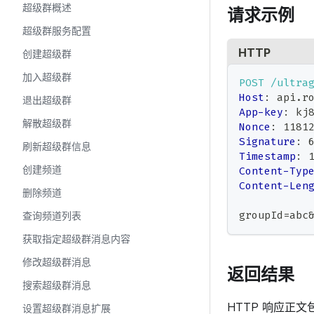
超级群概述
请求示例
超级群服务配置
HTTP
创建超级群
加入超级群
POST
/ultra
Host
:
api.r
退出超级群
App-key
:
kj
解散超级群
Nonce
:
1181
Signature
:
刷新超级群信息
Timestamp
:
创建频道
Content-Typ
Content-Len
删除频道
groupId=abc
查询频道列表
获取指定超级群消息内容
修改超级群消息
返回结果
搜索超级群消息
HTTP 响应正文
设置超级群消息扩展