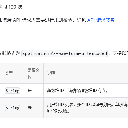
限 100 次
服务端 API 请求均需要进行规则校验，详见
API 请求签名
。
文数据格式为
，支持以下
application/x-www-form-urlencoded
是否必
类型
说明
传
是
超级群 ID，请确保超级群 ID 存在。
String
用户组 ID 列表，多个 ID 以逗号分隔。单次请
是
String
则全部失败。