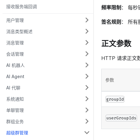
接收服务端回调
频率限制
： 每秒钟
用户管理
签名规则
： 所有
消息类型概述
正文参数
消息管理
会话管理
HTTP 请求正
AI 机器人
AI Agent
参数
AI 代聊
系统通知
groupId
单聊管理
userGroupIds
群组业务
超级群管理