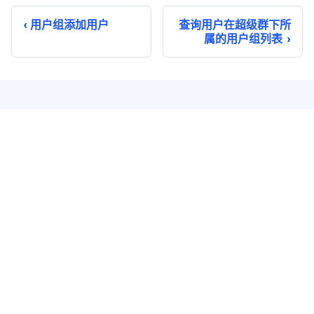
用户组添加用户
查询用户在超级群下所
属的用户组列表
即时通讯
实时音视频
单聊
音视频通话
群聊
音视频会议
聊天室
云端录制
系统通知
超级群
推送 Plus
开发者服务
解决方案