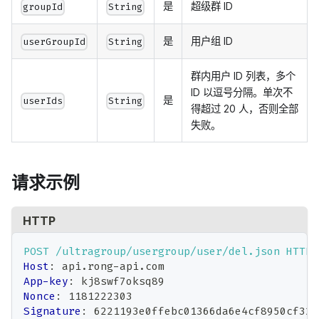
是
超级群 ID
groupId
String
是
用户组 ID
userGroupId
String
群内用户 ID 列表，多个
ID 以逗号分隔。单次不
是
userIds
String
得超过 20 人，否则全部
失败。
请求示例
HTTP
POST
/ultragroup/usergroup/user/del.json
HTTP/
Host
:
api.rong-api.com
App-key
:
kj8swf7oksq89
Nonce
:
1181222303
Signature
:
6221193e0ffebc01366da6e4cf8950cf32d